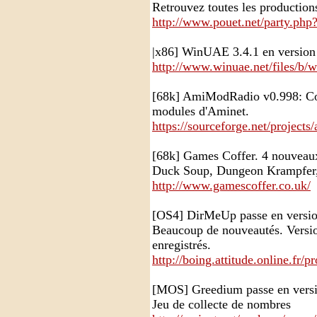
Retrouvez toutes les production
http://www.pouet.net/party.p
|x86] WinUAE 3.4.1 en version
http://www.winuae.net/files/b/
[68k] AmiModRadio v0.998: Corr
modules d'Aminet.
https://sourceforge.net/projects
[68k] Games Coffer. 4 nouveaux
Duck Soup, Dungeon Krampfer, 
http://www.gamescoffer.co.uk/
[OS4] DirMeUp passe en versio
Beaucoup de nouveautés. Versio
enregistrés.
http://boing.attitude.online.fr/p
[MOS] Greedium passe en versi
Jeu de collecte de nombres