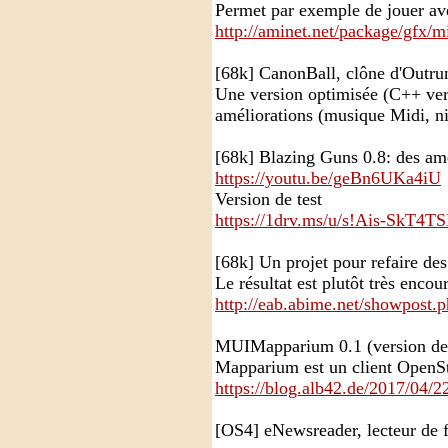
Permet par exemple de jouer
http://aminet.net/package/gfx/
[68k] CanonBall, clône d'Outru
Une version optimisée (C++ vers
améliorations (musique Midi, ni
[68k] Blazing Guns 0.8: des améa
https://youtu.be/geBn6UKa4iU
Version de test
https://1drv.ms/u/s!Ais-SkT4
[68k] Un projet pour refaire des
Le résultat est plutôt très encou
http://eab.abime.net/showpost
MUIMapparium 0.1 (version de te
Mapparium est un client OpenS
https://blog.alb42.de/2017/04/2
[OS4] eNewsreader, lecteur de 