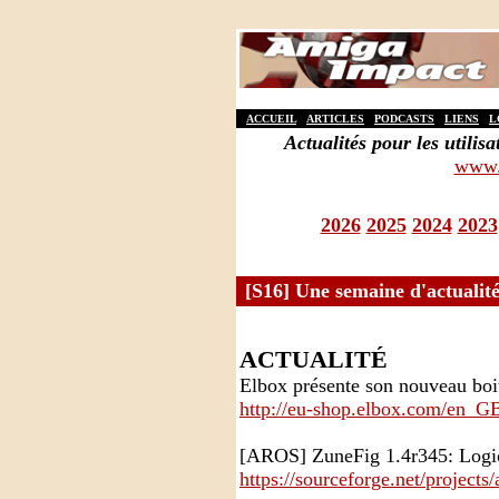
ACCUEIL
ARTICLES
PODCASTS
LIENS
L
Actualités pour les util
www.
2026
2025
2024
2023
[S16] Une semaine d'actualité
ACTUALITÉ
Elbox présente son nouveau boi
http://eu-shop.elbox.com/en_
[AROS] ZuneFig 1.4r345: Logici
https://sourceforge.net/projects/