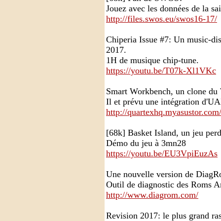
Jouez avec les données de la s
http://files.swos.eu/swos16-17/
Chiperia Issue #7: Un music-dis
2017.
1H de musique chip-tune.
https://youtu.be/T07k-Xl1VKc
Smart Workbench, un clone du 
Il et prévu une intégration d'UA
http://quartexhq.myasustor.com
[68k] Basket Island, un jeu perd
Démo du jeu à 3mn28
https://youtu.be/EU3VpiEuzAs
Une nouvelle version de DiagRo
Outil de diagnostic des Roms 
http://www.diagrom.com/
Revision 2017: le plus grand 