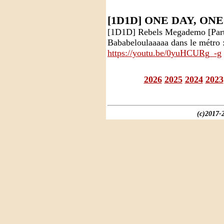
[1D1D] ONE DAY, ON
[1D1D] Rebels Megademo [Parti
Bababeloulaaaaa dans le métro :
https://youtu.be/0yuHCURg_-g
2026
2025
2024
2023
(c)2017-