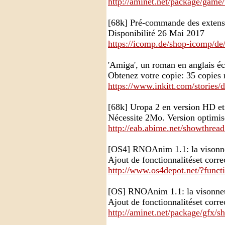
http://aminet.net/package/gam
[68k] Pré-commande des exten
Disponibilité 26 Mai 2017
https://icomp.de/shop-icomp/de
'Amiga', un roman en anglais éc
Obtenez votre copie: 35 copies 
https://www.inkitt.com/stories
[68k] Uropa 2 en version HD e
Nécessite 2Mo. Version optimi
http://eab.abime.net/showthrea
[OS4] RNOAnim 1.1: la visonne
Ajout de fonctionnalitéset corre
http://www.os4depot.net/?funct
[OS] RNOAnim 1.1: la visonneu
Ajout de fonctionnalitéset corre
http://aminet.net/package/gf