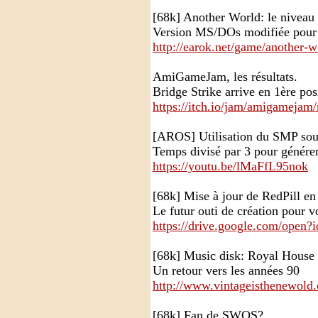
[68k] Another World: le niveau 
Version MS/DOs modifiée pou
http://earok.net/game/another-wo
AmiGameJam, les résultats.
Bridge Strike arrive en 1ère pos
https://itch.io/jam/amigamejam/
[AROS] Utilisation du SMP sou
Temps divisé par 3 pour générer 
https://youtu.be/lMaFfL95nok
[68k] Mise à jour de RedPill en
Le futur outi de création pour v
https://drive.google.com/ope
[68k] Music disk: Royal House
Un retour vers les années 90
http://www.vintageisthenewold
[68k] Fan de SWOS?