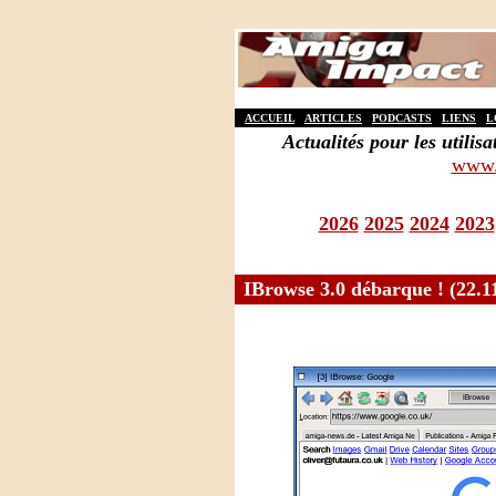
ACCUEIL
ARTICLES
PODCASTS
LIENS
L
Actualités pour les util
www.
2026
2025
2024
2023
IBrowse 3.0 débarque ! (22.1