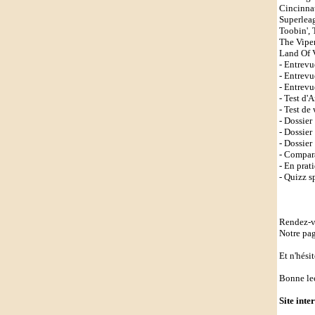
Cincinnat
Superleag
Toobin',
The Viper
Land Of V
- Entrev
- Entrevu
- Entrevu
- Test d'
- Test de
- Dossier
- Dossier
- Dossier
- Compara
- En prat
- Quizz s
Rendez-v
Notre pa
Et n'hési
Bonne lec
Site inte