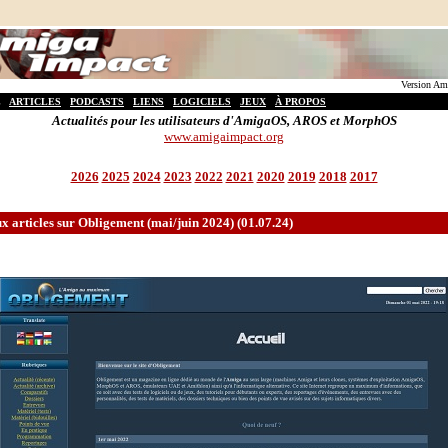
Version Ami
ARTICLES
PODCASTS
LIENS
LOGICIELS
JEUX
À PROPOS
Actualités pour les utilisateurs d'AmigaOS, AROS et MorphOS
www.amigaimpact.org
2026
2025
2024
2023
2022
2021
2020
2019
2018
2017
 articles sur Obligement (mai/juin 2024) (01.07.24)