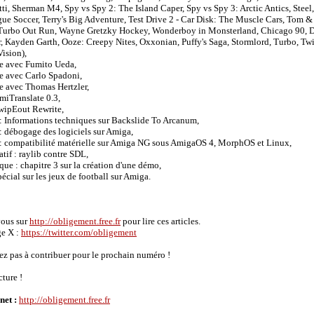
ti, Sherman M4, Spy vs Spy 2: The Island Caper, Spy vs Spy 3: Arctic Antics, Steel,
ue Soccer, Terry's Big Adventure, Test Drive 2 - Car Disk: The Muscle Cars, Tom & 
 Turbo Out Run, Wayne Gretzky Hockey, Wonderboy in Monsterland, Chicago 90, 
, Kayden Garth, Ooze: Creepy Nites, Oxxonian, Puffy's Saga, Stormlord, Turbo, Tw
ision),
ue avec Fumito Ueda,
e avec Carlo Spadoni,
e avec Thomas Hertzler,
AmiTranslate 0.3,
 wipEout Rewrite,
 : Informations techniques sur Backslide To Arcanum,
 : débogage des logiciels sur Amiga,
 : compatibilité matérielle sur Amiga NG sous AmigaOS 4, MorphOS et Linux,
tif : raylib contre SDL,
ique : chapitre 3 sur la création d'une démo,
pécial sur les jeux de football sur Amiga.
ous sur
http://obligement.free.fr
pour lire ces articles.
ge X :
https://twitter.com/obligement
tez pas à contribuer pour le prochain numéro !
ture !
rnet :
http://obligement.free.fr