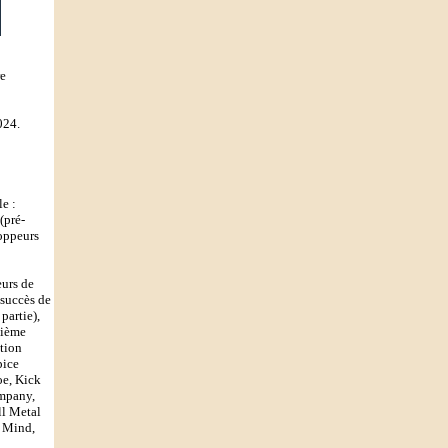
re
024.
le :
(pré-
loppeurs
eurs de
 succès de
partie),
zième
ation
pice
oe, Kick
ompany,
ll Metal
r Mind,