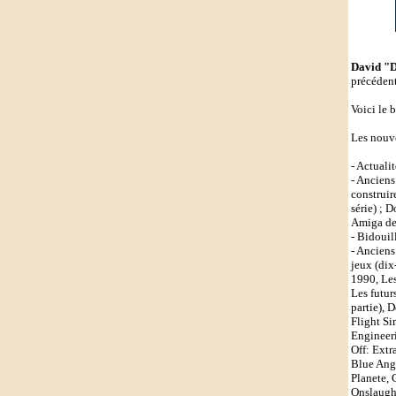
David "D
précédent
Voici le 
Les nouve
- Actuali
- Anciens
construir
série) ; 
Amiga de 
- Bidouil
- Anciens
jeux (dix
1990, Les
Les futur
partie), 
Flight Si
Engineeri
Off: Ext
Blue Ange
Planete, 
Onslaught