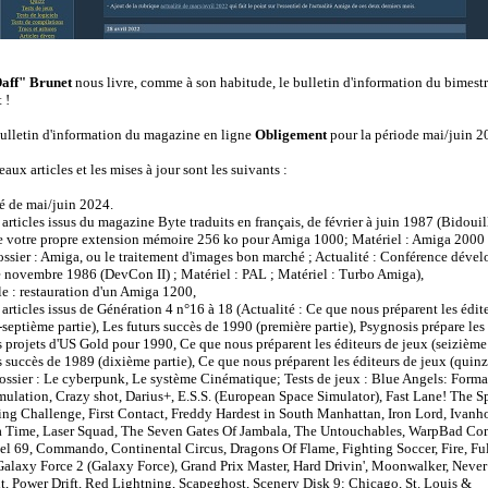
aff" Brunet
nous livre, comme à son habitude, le bulletin d'information du bimest
 !
bulletin d'information du magazine en ligne
Obligement
pour la période mai/juin 2
aux articles et les mises à jour sont les suivants :
té de mai/juin 2024.
 articles issus du magazine Byte traduits en français, de février à juin 1987 (Bidouil
e votre propre extension mémoire 256 ko pour Amiga 1000; Matériel : Amiga 2000 
Dossier : Amiga, ou le traitement d'images bon marché ; Actualité : Conférence déve
novembre 1986 (DevCon II) ; Matériel : PAL ; Matériel : Turbo Amiga),
le : restauration d'un Amiga 1200,
 articles issus de Génération 4 n°16 à 18 (Actualité : Ce que nous préparent les édit
-septième partie), Les futurs succès de 1990 (première partie), Psygnosis prépare les
 projets d'US Gold pour 1990, Ce que nous préparent les éditeurs de jeux (seizième 
s succès de 1989 (dixième partie), Ce que nous préparent les éditeurs de jeux (quin
Dossier : Le cyberpunk, Le système Cinématique; Tests de jeux : Blue Angels: Form
mulation, Crazy shot, Darius+, E.S.S. (European Space Simulator), Fast Lane! The S
ng Challenge, First Contact, Freddy Hardest in South Manhattan, Iron Lord, Ivanh
ra Time, Laser Squad, The Seven Gates Of Jambala, The Untouchables, WarpBad C
l 69, Commando, Continental Circus, Dragons Of Flame, Fighting Soccer, Fire, Fu
Galaxy Force 2 (Galaxy Force), Grand Prix Master, Hard Drivin', Moonwalker, Neve
, Power Drift, Red Lightning, Scapeghost, Scenery Disk 9: Chicago, St. Louis &