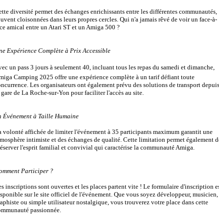
tte diversité permet des échanges enrichissants entre les différentes communautés,
uvent cloisonnées dans leurs propres cercles. Qui n'a jamais rêvé de voir un face-à-
ce amical entre un Atari ST et un Amiga 500 ?
ne Expérience Complète à Prix Accessible
ec un pass 3 jours à seulement 40, incluant tous les repas du samedi et dimanche,
miga Camping 2025 offre une expérience complète à un tarif défiant toute
ncurrence. Les organisateurs ont également prévu des solutions de transport depui
 gare de La Roche-sur-Yon pour faciliter l'accès au site.
n Événement à Taille Humaine
a volonté affichée de limiter l'événement à 35 participants maximum garantit une
mosphère intimiste et des échanges de qualité. Cette limitation permet également d
éserver l'esprit familial et convivial qui caractérise la communauté Amiga.
omment Participer ?
s inscriptions sont ouvertes et les places partent vite ! Le formulaire d'inscription e
sponible sur le site officiel de l'événement. Que vous soyez développeur, musicien,
aphiste ou simple utilisateur nostalgique, vous trouverez votre place dans cette
ommunauté passionnée.