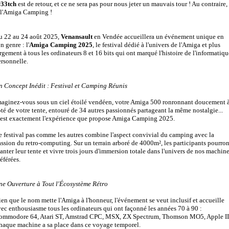
r33tch
est de retour, et ce ne sera pas pour nous jeter un mauvais tour ! Au contraire, 
 l'Amiga Camping !
u 22 au 24 août 2025,
Venansault
en Vendée accueillera un événement unique en
n genre : l'
Amiga Camping 2025
, le festival dédié à l'univers de l'Amiga et plus
rgement à tous les ordinateurs 8 et 16 bits qui ont marqué l'histoire de l'informatiqu
rsonnelle.
n Concept Inédit : Festival et Camping Réunis
maginez-vous sous un ciel étoilé vendéen, votre Amiga 500 ronronnant doucement 
té de votre tente, entouré de 34 autres passionnés partageant la même nostalgie...
'est exactement l'expérience que propose Amiga Camping 2025.
e festival pas comme les autres combine l'aspect convivial du camping avec la
ssion du retro-computing. Sur un terrain arboré de 4000m², les participants pourron
anter leur tente et vivre trois jours d'immersion totale dans l'univers de nos machin
éférées.
ne Ouverture à Tout l'Écosystème Rétro
en que le nom mette l'Amiga à l'honneur, l'événement se veut inclusif et accueille
ec enthousiasme tous les ordinateurs qui ont façonné les années 70 à 90 :
ommodore 64, Atari ST, Amstrad CPC, MSX, ZX Spectrum, Thomson MO5, Apple II.
haque machine a sa place dans ce voyage temporel.