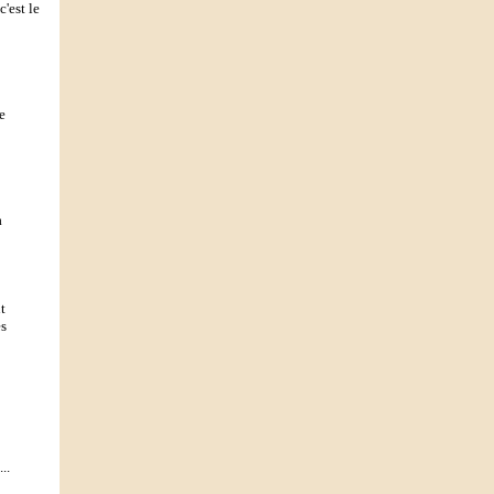
c'est le
e
à
t
es
..