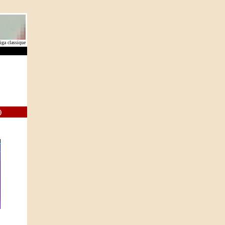
ga classique
)