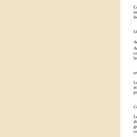
Ce
so
fa
U
Av
A
co
la
u
L
at
pr
C
Le
di
gr
c