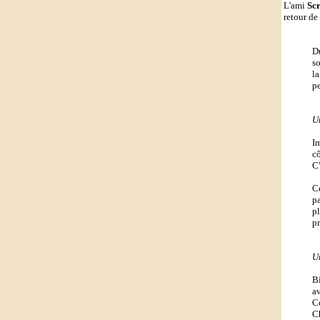
L'ami
Sc
retour de
D
so
la
pe
U
I
cô
C
C
pa
pl
pr
U
Bi
av
C
C