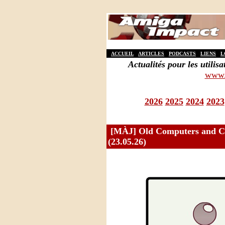
ACCUEIL
ARTICLES
PODCASTS
LIENS
L
Actualités pour les util
www.
2026
2025
2024
2023
[MÀJ] Old Computers and Con
(23.05.26)