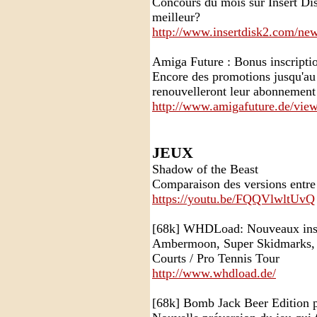
Concours du mois sur Insert Dis
meilleur?
http://www.insertdisk2.com/new
Amiga Future : Bonus inscripti
Encore des promotions jusqu'au 
renouvelleront leur abonnement
http://www.amigafuture.de/vie
JEUX
Shadow of the Beast
Comparaison des versions entre
https://youtu.be/FQQVlwltUvQ
[68k] WHDLoad: Nouveaux inst
Ambermoon, Super Skidmarks, 
Courts / Pro Tennis Tour
http://www.whdload.de/
[68k] Bomb Jack Beer Edition 