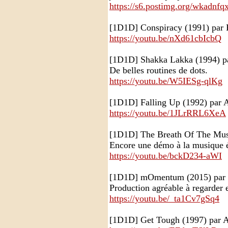
https://s6.postimg.org/wkadnfq
[1D1D] Conspiracy (1991) par P
https://youtu.be/nXd61cbIcbQ
[1D1D] Shakka Lakka (1994) pa
De belles routines de dots.
https://youtu.be/W5IESg-qlKg
[1D1D] Falling Up (1992) par 
https://youtu.be/1JLrRRL6XeA
[1D1D] The Breath Of The Mus
Encore une démo à la musique 
https://youtu.be/bckD234-aWI
[1D1D] mOmentum (2015) par
Production agréable à regarder 
https://youtu.be/_ta1Cv7gSq4
[1D1D] Get Tough (1997) par A