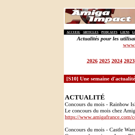
ACCUEIL
ARTICLES
PODCASTS
LIENS
L
Actualités pour les util
www.
2026
2025
2024
2023
[S10] Une semaine d'actualité
ACTUALITÉ
Concours du mois - Rainbow Is
Le concours du mois chez Amiga
https://www.amigafrance.com/co
Concours du mois - Castle Warr