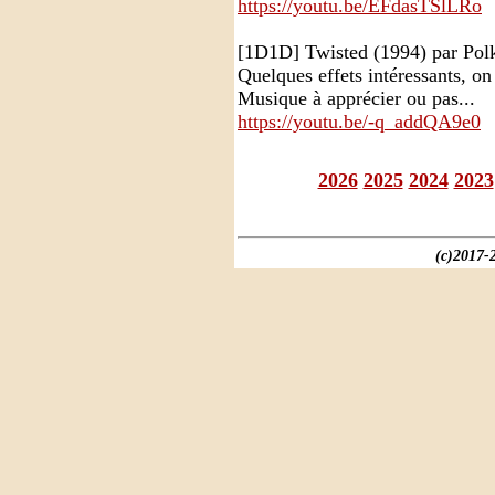
https://youtu.be/EFdasTSlLRo
[1D1D] Twisted (1994) par Pol
Quelques effets intéressants, o
Musique à apprécier ou pas...
https://youtu.be/-q_addQA9e0
2026
2025
2024
2023
(c)2017-