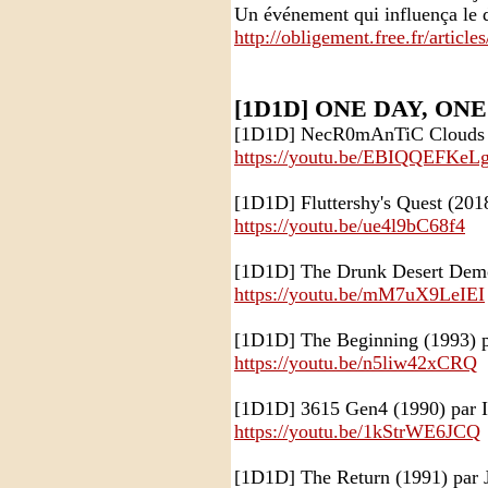
Un événement qui influença le 
http://obligement.free.fr/article
[1D1D] ONE DAY, ON
[1D1D] NecR0mAnTiC Clouds -
https://youtu.be/EBIQQEFKeL
[1D1D] Fluttershy's Quest (2018
https://youtu.be/ue4l9bC68f4
[1D1D] The Drunk Desert Demo
https://youtu.be/mM7uX9LeIEI
[1D1D] The Beginning (1993) p
https://youtu.be/n5liw42xCRQ
[1D1D] 3615 Gen4 (1990) par 
https://youtu.be/1kStrWE6JCQ
[1D1D] The Return (1991) par 