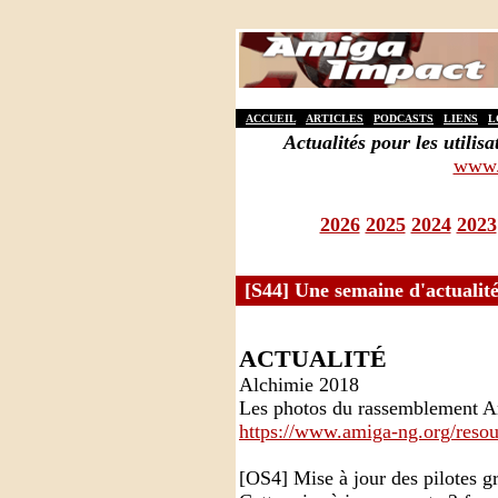
ACCUEIL
ARTICLES
PODCASTS
LIENS
L
Actualités pour les util
www.
2026
2025
2024
2023
[S44] Une semaine d'actualité
ACTUALITÉ
Alchimie 2018
Les photos du rassemblement Am
https://www.amiga-ng.org/reso
[OS4] Mise à jour des pilotes g