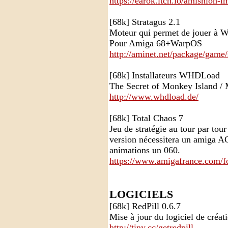
https://earok.itch.io/amishion-
[68k] Stratagus 2.1
Moteur qui permet de jouer à Wa
Pour Amiga 68+WarpOS
http://aminet.net/package/game/s
[68k] Installateurs WHDLoad
The Secret of Monkey Island / 
http://www.whdload.de/
[68k] Total Chaos 7
Jeu de stratégie au tour par tou
version nécessitera un amiga AGA
animations un 060.
https://www.amigafrance.com/fo
LOGICIELS
[68k] RedPill 0.6.7
Mise à jour du logiciel de créa
http://tiny.cc/getredpill