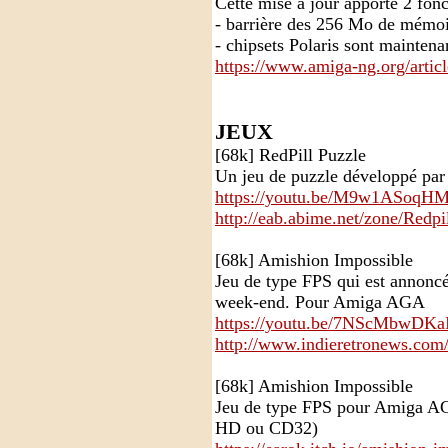
Cette mise à jour apporte 2 fonc
- barrière des 256 Mo de mémoi
- chipsets Polaris sont mainten
https://www.amiga-ng.org/arti
JEUX
[68k] RedPill Puzzle
Un jeu de puzzle développé pa
https://youtu.be/M9w1ASoqH
http://eab.abime.net/zone/Redpi
[68k] Amishion Impossible
Jeu de type FPS qui est annonc
week-end. Pour Amiga AGA
https://youtu.be/7NScMbwDKa
http://www.indieretronews.com
[68k] Amishion Impossible
Jeu de type FPS pour Amiga AG
HD ou CD32)