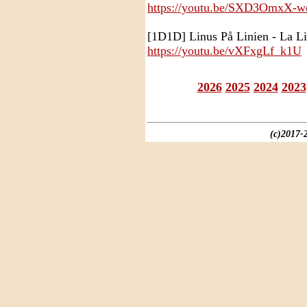
https://youtu.be/SXD3OmxX-w
[1D1D] Linus På Linien - La Li
https://youtu.be/vXFxgLf_k1U
2026
2025
2024
2023
(c)2017-