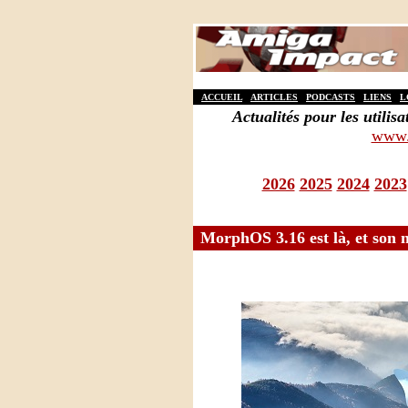
ACCUEIL
ARTICLES
PODCASTS
LIENS
L
Actualités pour les util
www.
2026
2025
2024
2023
MorphOS 3.16 est là, et son 