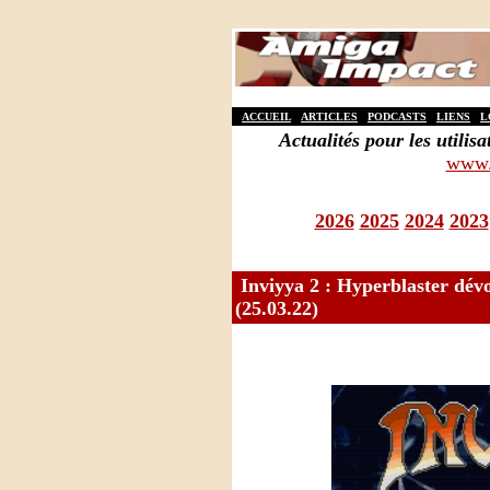
ACCUEIL
ARTICLES
PODCASTS
LIENS
L
Actualités pour les util
www.
2026
2025
2024
2023
Inviyya 2 : Hyperblaster dévo
(25.03.22)