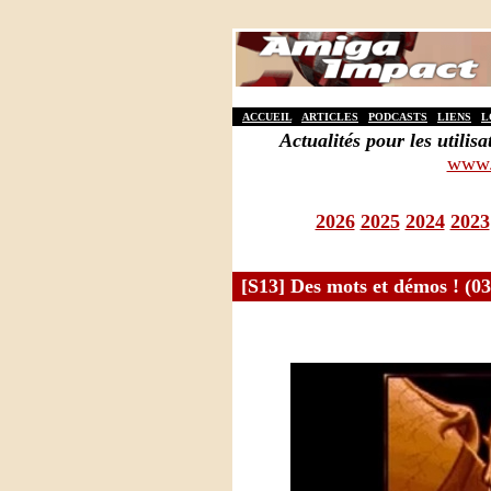
ACCUEIL
ARTICLES
PODCASTS
LIENS
L
Actualités pour les util
www.
2026
2025
2024
2023
[S13] Des mots et démos ! (03