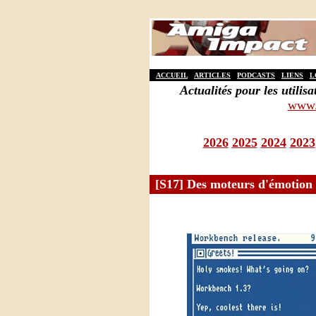
ACCUEIL
ARTICLES
PODCASTS
LIENS
L
Actualités pour les util
www.
2026
2025
2024
2023
[S17] Des moteurs d'émotion !