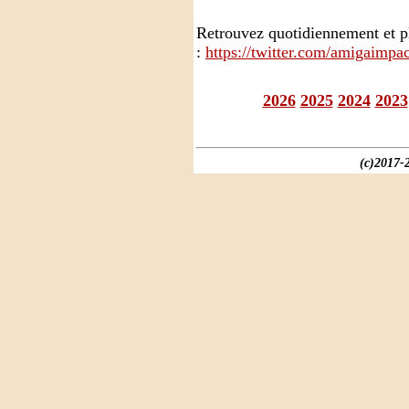
Retrouvez quotidiennement et p
:
https://twitter.com/amigaimpac
2026
2025
2024
2023
(c)2017-