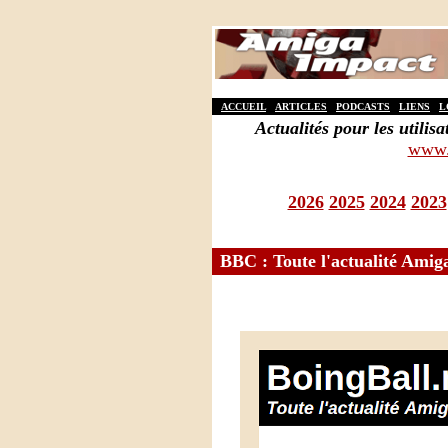
ACCUEIL
ARTICLES
PODCASTS
LIENS
L
Actualités pour les util
www.
2026
2025
2024
2023
BBC : Toute l'actualité Amiga