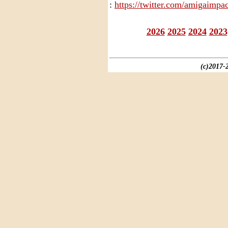
:
https://twitter.com/amigaimpac
2026
2025
2024
2023
(c)2017-