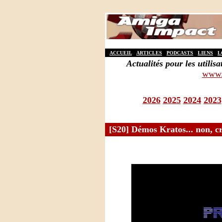
ACCUEIL
ARTICLES
PODCASTS
LIENS
L
Actualités pour les util
www.
2026
2025
2024
2023
[S20] Démos Kratos... non, cra