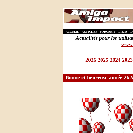
ACCUEIL
ARTICLES
PODCASTS
LIENS
L
Actualités pour les util
www.
2026
2025
2024
2023
Bonne et heureuse année 2k24