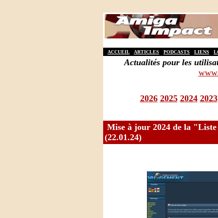
ACCUEIL
ARTICLES
PODCASTS
LIENS
L
Actualités pour les util
www.
2026
2025
2024
2023
Mise à jour 2024 de la "List
(22.01.24)