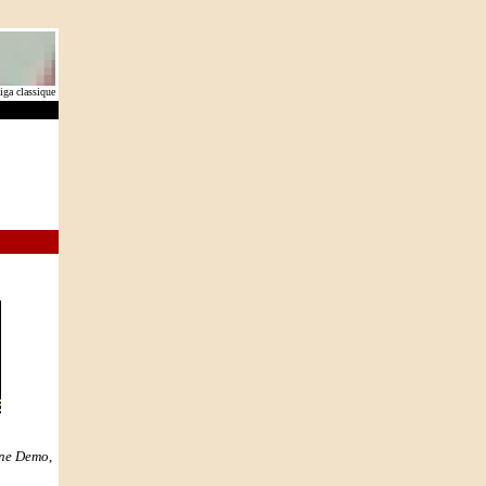
ga classique
ne Demo
,