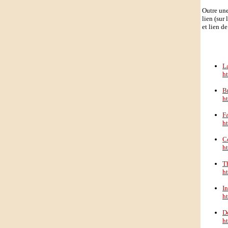
Outre une
lien (sur
et lien d
L
h
B
h
F
h
C
h
Th
h
In
h
D
h