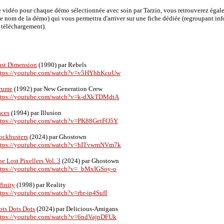
 vidéo pour chaque démo sélectionnée avec soin par Tarzin, vous retrouverez éga
 le nom de la démo) qui vous permettra d'arriver sur une fiche dédiée (regroupant in
e téléchargement).
ast Dimension
(1990) par Rebels
ttps://youtube.com/watch?v=v5HYhhKcuUw
rume
(1992) par New Generation Crew
ttps://youtube.com/watch?v=k-dXkTDMdtA
aces
(1994) par Illusion
ttps://youtube.com/watch?v=PK88GetFO5Y
ockbusters
(2024) par Ghostown
ttps://youtube.com/watch?v=hITvwmNVm7k
e Lost Pixellers Vol. 3
(2024) par Ghostown
ttps://youtube.com/watch?v=_bMxIGSoy-o
finity
(1998) par Reality
ttps://youtube.com/watch?v=rbr-ip4SufI
ots Dots Dots
(2024) par Delicious-Amigans
ttps://youtube.com/watch?v=6ndVajpDFUk