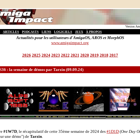
Version Ami
ARTICLES
PODCASTS
LIENS
LOGICIELS
JEUX
À PROPOS
Actualités pour les utilisateurs d'AmigaOS, AROS et MorphOS
www.amigaimpact.org
2026
2025
2024
2023
2022
2021
2020
2019
2018
2017
6 : la semaine de démos par Tarzin (09.09.24)
re
#1W7D
, le récapitulatif de cette 35ème semaine de 2024 des
#1D1D
(
One Day O
our une démo") de
Tarzin
.