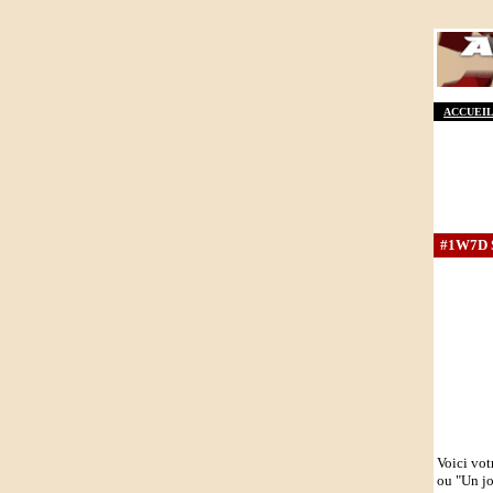
ACCUEIL
#1W7D S3
Voici vot
ou "Un j