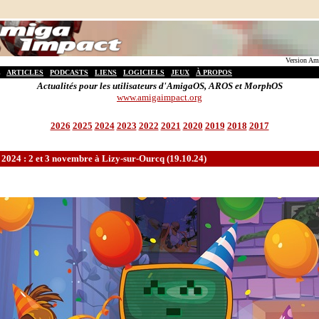
Version Ami
ARTICLES
PODCASTS
LIENS
LOGICIELS
JEUX
À PROPOS
Actualités pour les utilisateurs d'AmigaOS, AROS et MorphOS
www.amigaimpact.org
2026
2025
2024
2023
2022
2021
2020
2019
2018
2017
024 : 2 et 3 novembre à Lizy-sur-Ourcq (19.10.24)