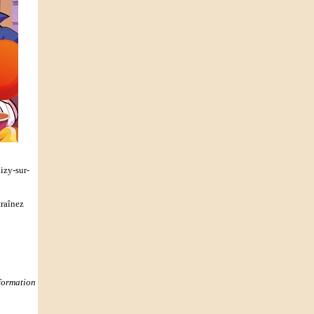
izy-sur-
traînez
formation