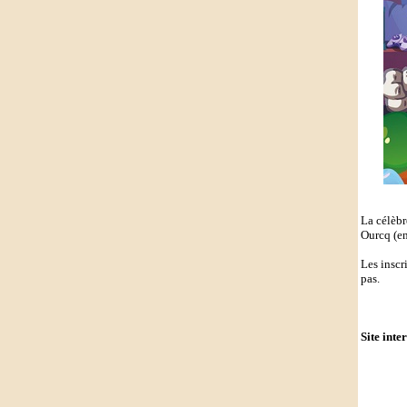
La célèbr
Ourcq (en
Les inscr
pas.
Site inte